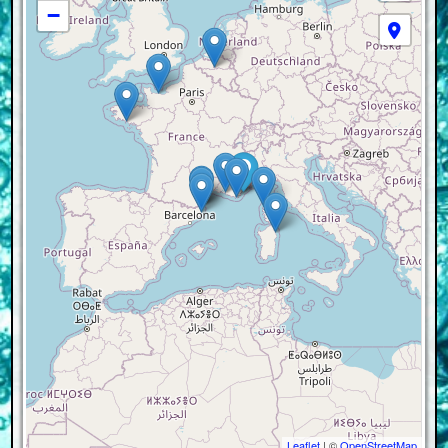
−
Leaflet
| ©
OpenStreetMap