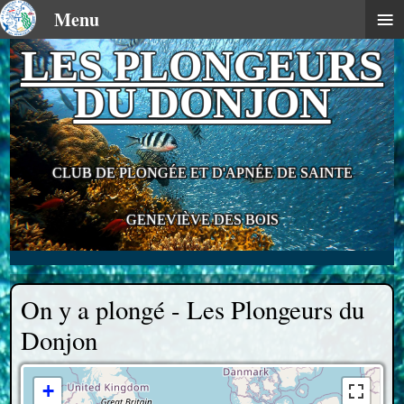
≡
Menu
LES PLONGEURS
DU DONJON
CLUB DE PLONGÉE ET D'APNÉE DE SAINTE
GENEVIÈVE DES BOIS
On y a plongé - Les Plongeurs du
Donjon
+